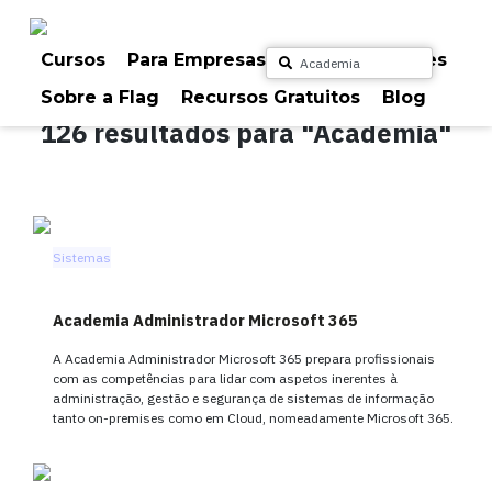
Skip
to
content
Cursos (36)
Notícias (74)
Outros (16)
Cursos
Para Empresas
Para Particulares
Sobre a Flag
Recursos Gratuitos
Blog
126 resultados para "Academia"
Sistemas
Academia Administrador Microsoft 365
A Academia Administrador Microsoft 365 prepara profissionais
com as competências para lidar com aspetos inerentes à
administração, gestão e segurança de sistemas de informação
tanto on-premises como em Cloud, nomeadamente Microsoft 365.