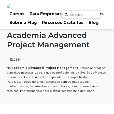
Skip
to
content
Cursos
Para Empresas
Para Particulares
Sobre a Flag
Recursos Gratuitos
Blog
Home
Cursos
Gestão de Projetos
Academia Advanced
Project Management
128.5h
Na
Academia Advanced Project Management
, iremos abordar os
conceitos necessários para que os profissionais da Gestão de Projetos
possam evoluir o seu nível de capacidade e competitividade.
Para isso, iremos dotar os formandos com os mais atuais
conhecimentos, ferramentas e boas práticas, comportamentais e
técnicas, imprescindíveis para o eficaz desempenho da função.