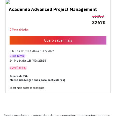
Academia Advanced Project Management
3630€
3267€
Mensalidades
Quero saber mais
128.5h
19 Out 2026 a 15 Fev 2027
Pós-Laboral
2ª, 4ª e 6ª, das 18h45 às 22h15
Live-Training
Isento de IVA
Mensalidades (apenas para particulares)
Saber mais sobre as condições
Nesta Academia, iremos abordar os conceitos necessários para que