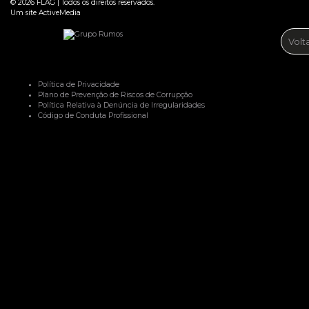
© 2026
FLAG
|
Todos os direitos reservados.
Um site
ActiveMedia
Volt
Política de Privacidade
Plano de Prevenção de Riscos de Corrupção
Política Relativa à Denúncia de Irregularidades
Código de Conduta Profissional