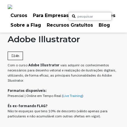
Skip
to
content
Cursos
Para Empresas
Para Particulares
Sobre a Flag
Recursos Gratuitos
Blog
Home
Cursos
Design Gráfico
Adobe Illustrator
24h
Com o curso
Adobe Illustrator
vais adquirir os conhecimentos
necessários para desenho vetorial e realização de ilustrações digitais,
utilizando, de forma eficaz, as principais funcionalidades do Adobe
Illustrator.
Formatos disponíveis:
Presencial | Online em Tempo Real (
Live Training
)
És ex-formando FLAG?
Não te esqueças que tens 10% de desconto (válido apenas para
particulares e não acumulável com outras ofertas em vigor).