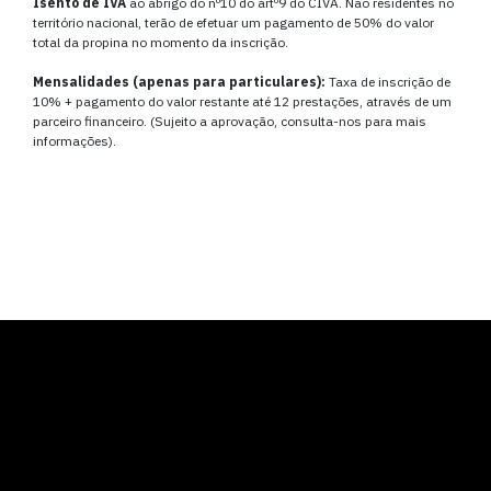
Isento de IVA
ao abrigo do nº10 do artº9 do CIVA. Não residentes no
território nacional, terão de efetuar um pagamento de 50% do valor
total da propina no momento da inscrição.
Mensalidades (apenas para particulares):
Taxa de inscrição de
10% + pagamento do valor restante até 12 prestações, através de um
parceiro financeiro. (Sujeito a aprovação, consulta-nos para mais
informações).