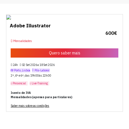
Adobe Illustrator
600€
Mensalidades
Quero saber mais
24h
02 Set 2026 a 18 Set 2026
Porto, Lisboa
Pós-Laboral
2ª, 4ª e 6ª, das 19h00 às 22h00
Presencial
Live-Training
Isento de IVA
Mensalidades (apenas para particulares)
Saber mais sobre as condições