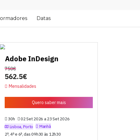
ormadores
Datas
Adobe InDesign
750€
562.5€
Mensalidades
Quero saber mais
30h
02 Set 2026 a 23 Set 2026
Manhã
Lisboa, Porto
2ª, 4ª e 6ª, das 09h30 às 12h30