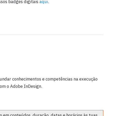
ssos badges digitais
aqui
.
fundar conhecimentos e competências na execução
 com o Adobe InDesign.
 em conteúdos, duração, datas e horários às tuas