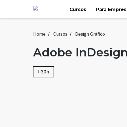
Skip
Cursos
Para Empres
to
content
Home
Cursos
Design Gráfico
Adobe InDesig
30h