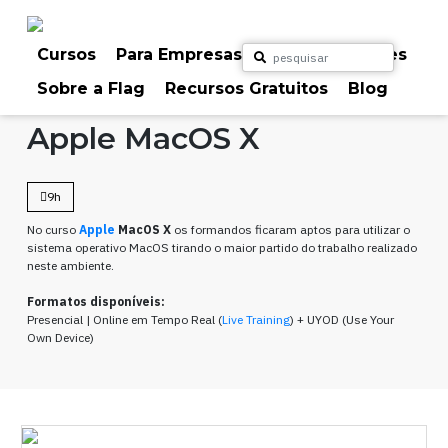
Skip
to
content
Cursos
Para Empresas
Para Particulares
Sobre a Flag
Recursos Gratuitos
Blog
Home
Cursos
Sistemas
Apple MacOS X
9h
No curso
Apple
MacOS X
os formandos ficaram aptos para utilizar o
sistema operativo MacOS tirando o maior partido do trabalho realizado
neste ambiente.
Formatos disponíveis:
Presencial | Online em Tempo Real (
Live Training
) + UYOD (Use Your
Own Device)