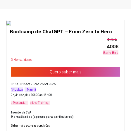
Bootcamp de ChatGPT – From Zero to Hero
425€
400€
Early Bird
Mensalidades
Quero saber mais
15h
16 Set 2026 a 25 Set 2026
Lisboa
Manhã
2ª, 4ª e 6ª, das 10h00 às 13h00
Presencial
Live-Training
Isento de IVA
Mensalidades (apenas para particulares)
Saber mais sobre as condições