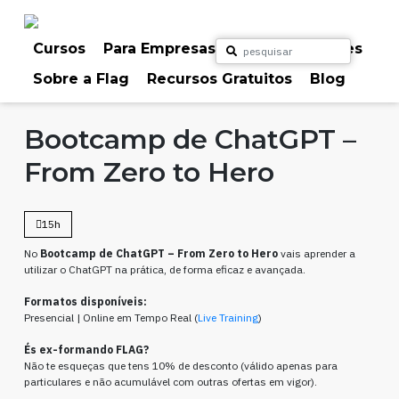
Skip
to
content
Cursos
Para Empresas
Para Particulares
Sobre a Flag
Recursos Gratuitos
Blog
Home
Cursos
Inteligência Artificial
Marketing & Comunicação
Bootcamp de ChatGPT –
From Zero to Hero
15h
No
Bootcamp de ChatGPT – From Zero to Hero
vais aprender a
utilizar o ChatGPT na prática, de forma eficaz e avançada.
Formatos disponíveis:
Presencial | Online em Tempo Real (
Live Training
)
És ex-formando FLAG?
Não te esqueças que tens 10% de desconto (válido apenas para
particulares e não acumulável com outras ofertas em vigor).