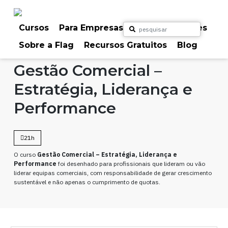
Skip
to
content
Cursos
Para Empresas
Para Particulares
Sobre a Flag
Recursos Gratuitos
Blog
Home
Cursos
Outros
Gestão Comercial –
Estratégia, Liderança e
Performance
21h
O curso
Gestão Comercial – Estratégia, Liderança e
Performance
foi desenhado para profissionais que lideram ou vão
liderar equipas comerciais, com responsabilidade de gerar crescimento
sustentável e não apenas o cumprimento de quotas.