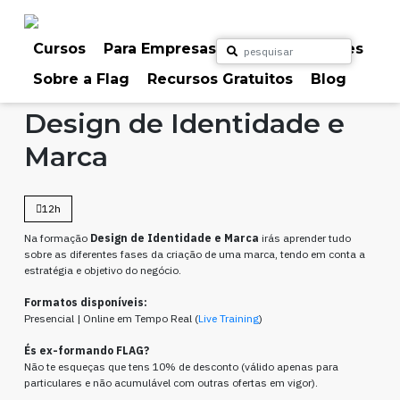
Skip
to
content
Cursos
Para Empresas
Para Particulares
Sobre a Flag
Recursos Gratuitos
Blog
Home
Cursos
Design Gráfico
Design de Identidade e
Marca
12h
Na formação
Design de Identidade e Marca
irás aprender tudo
sobre as diferentes fases da criação de uma marca, tendo em conta a
estratégia e objetivo do negócio.
Formatos disponíveis:
Presencial | Online em Tempo Real (
Live Training
)
És ex-formando FLAG?
Não te esqueças que tens 10% de desconto (válido apenas para
particulares e não acumulável com outras ofertas em vigor).