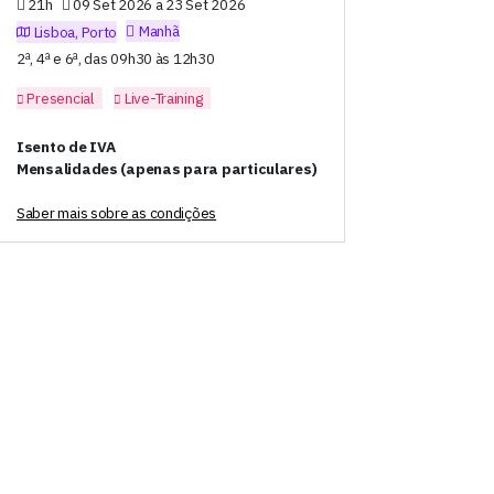
21h
09 Set 2026 a 23 Set 2026
Manhã
Lisboa, Porto
2ª, 4ª e 6ª, das 09h30 às 12h30
Presencial
Live-Training
Isento de IVA
Mensalidades (apenas para particulares)
Saber mais sobre as condições