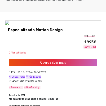
Especializado Motion Design
2100€
1995€
Early Bird
Mensalidades
Quero saber mais
105h
28 Set 2026 a 16 Jul 2027
Lisboa, Porto
Pós-Laboral
2ª, 4ª e 6ª, das 19h00 às 22h00
Presencial
Live-Training
Isento de IVA
Mensalidades (apenas para particulares)
Saber mais sobre as condições