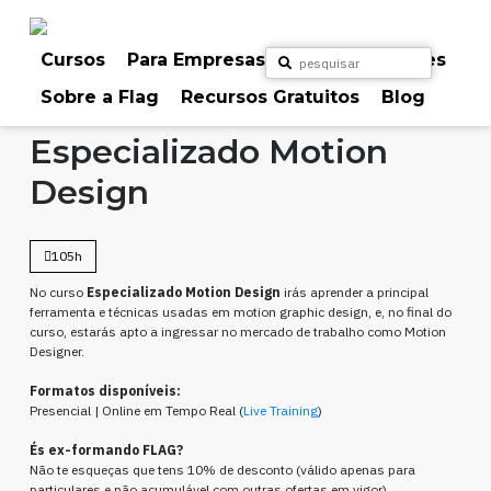
Skip
to
content
Cursos
Para Empresas
Para Particulares
Sobre a Flag
Recursos Gratuitos
Blog
Home
Cursos
Vídeo & Motion
Especializado Motion
Design
105h
No curso
Especializado Motion Design
irás aprender a principal
ferramenta e técnicas usadas em motion graphic design, e, no final do
curso, estarás apto a ingressar no mercado de trabalho como Motion
Designer.
Formatos disponíveis:
Presencial | Online em Tempo Real (
Live Training
)
És ex-formando FLAG?
Não te esqueças que tens 10% de desconto (válido apenas para
particulares e não acumulável com outras ofertas em vigor).