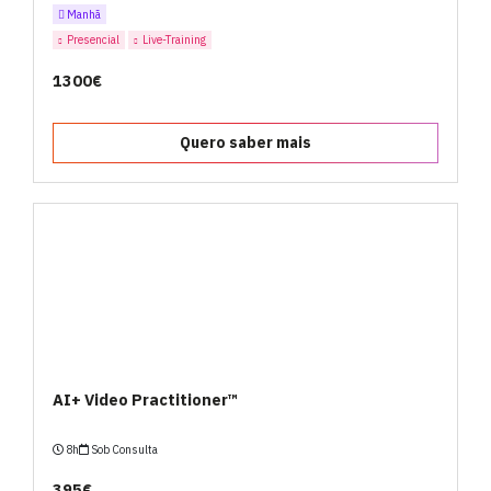
Manhã
Presencial
Live-Training
1300€
Quero saber mais
AI+ Video Practitioner™
8h
Sob Consulta
395€