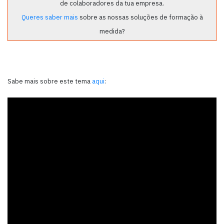
de colaboradores da tua empresa.
Queres saber mais
sobre as nossas soluções de formação à
medida?
Sabe mais sobre este tema
aqui
: