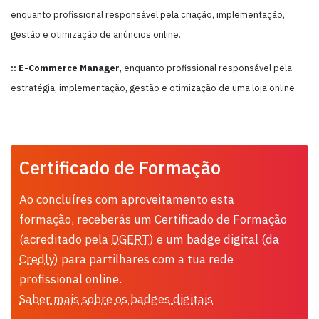
enquanto profissional responsável pela criação, implementação,
gestão e otimização de anúncios online.
:: E-Commerce Manager
, enquanto profissional responsável pela
estratégia, implementação, gestão e otimização de uma loja online.
Certificado de Formação
Ao concluíres com aproveitamento esta
formação, receberás um Certificado de Formação
(acreditado pela
DGERT
) e um badge digital (da
Credly
) para partilhares com a tua rede
profissional online.
Saber mais sobre os badges digitais