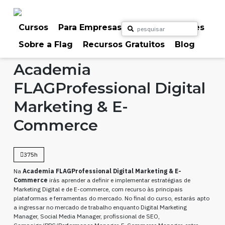
Skip
to
content
Cursos
Para Empresas
Para Particulares
Sobre a Flag
Recursos Gratuitos
Blog
Home
Cursos
Marketing & Comunicação
Academia
FLAGProfessional Digital
Marketing & E-
Commerce
375h
Na
Academia FLAGProfessional Digital Marketing & E-
Commerce
irás aprender a definir e implementar estratégias de
Marketing Digital e de E-commerce, com recurso às principais
plataformas e ferramentas do mercado. No final do curso, estarás apto
a ingressar no mercado de trabalho enquanto Digital Marketing
Manager, Social Media Manager, profissional de SEO,