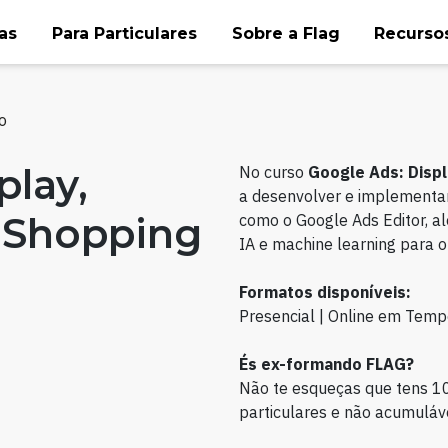
as
Para Particulares
Sobre a Flag
Recursos
o
play,
No curso
Google Ads: Displ
a desenvolver e implementar
e Shopping
como o Google Ads Editor, a
IA e machine learning para o
Formatos disponíveis:
Presencial | Online em Temp
És ex-formando FLAG?
Não te esqueças que tens 1
particulares e não acumuláve