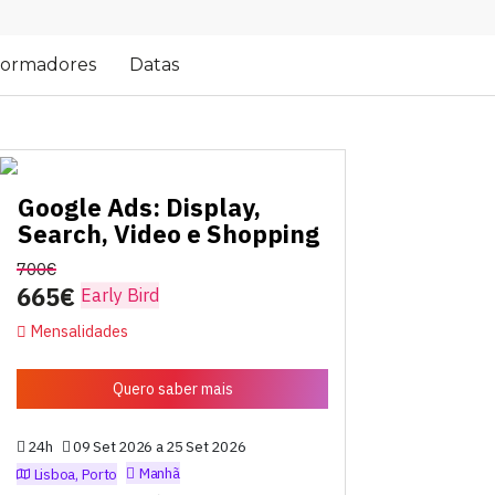
ormadores
Datas
Google Ads: Display,
Search, Video e Shopping
700€
665€
Early Bird
Mensalidades
Quero saber mais
24h
09 Set 2026 a 25 Set 2026
Manhã
Lisboa, Porto