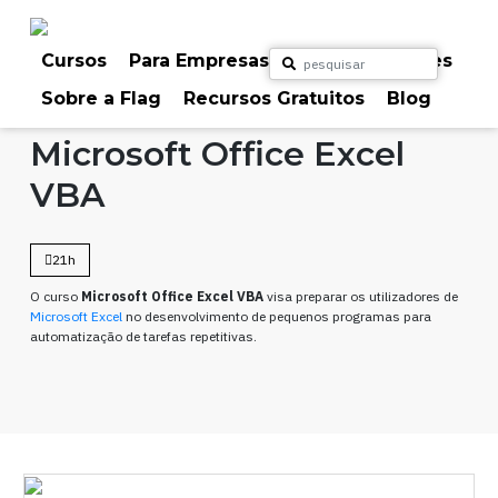
Skip
to
content
Cursos
Para Empresas
Para Particulares
Sobre a Flag
Recursos Gratuitos
Blog
Home
Cursos
Office
Microsoft Office Excel
VBA
21h
O curso
Microsoft Office Excel VBA
visa preparar os utilizadores de
Microsoft Excel
no desenvolvimento de pequenos programas para
automatização de tarefas repetitivas.