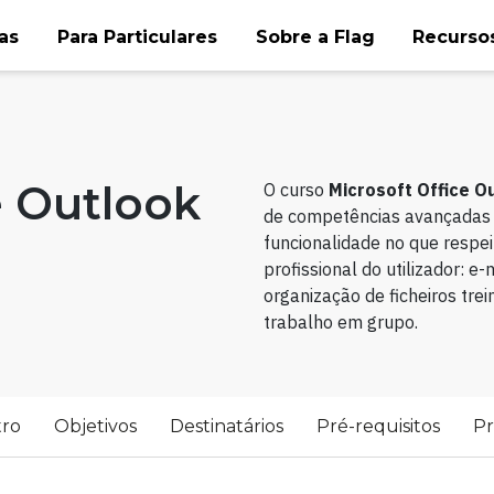
as
Para Particulares
Sobre a Flag
Recursos
e Outlook
O curso
Microsoft Office O
de competências avançadas 
funcionalidade no que respe
profissional do utilizador: e-
organização de ficheiros tre
trabalho em grupo.
tro
Objetivos
Destinatários
Pré-requisitos
P