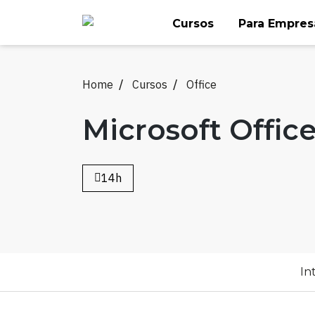
Skip
Cursos
Para Empres
to
content
Home
Cursos
Office
Microsoft Offic
14h
In