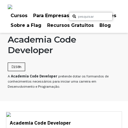
Skip
to
content
Cursos
Para Empresas
Para Particulares
Sobre a Flag
Recursos Gratuitos
Blog
Home
Cursos
Programação
Academia Code
Developer
158h
A
Academia
Code Developer
pretende dotar os formandos de
conhecimentos necessários para iniciar uma carreira em
Desenvolvimento e Programação.
Academia Code Developer