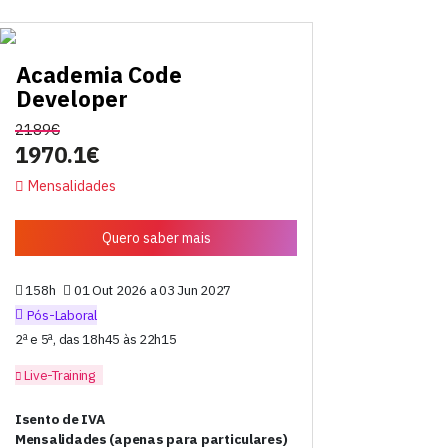
Academia Code
Developer
2189€
1970.1€
Mensalidades
Quero saber mais
158h
01 Out 2026 a 03 Jun 2027
Pós-Laboral
2ª e 5ª, das 18h45 às 22h15
Live-Training
Isento de IVA
Mensalidades (apenas para particulares)