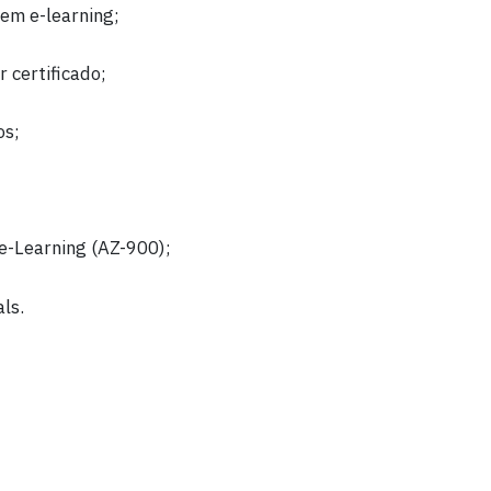
em e-learning;
 certificado;
os;
e-Learning (AZ-900);
ls.