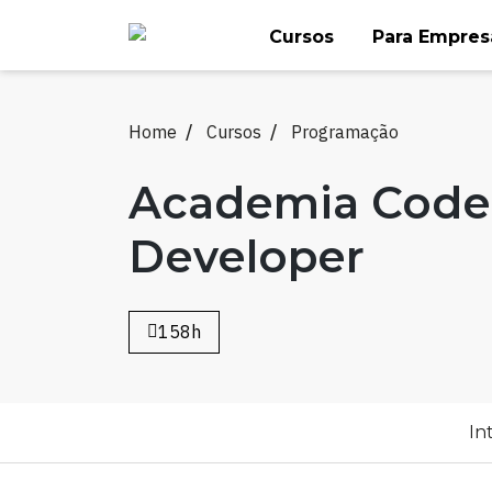
Skip
Cursos
Para Empres
to
content
Home
Cursos
Programação
Academia Code
Developer
158h
In