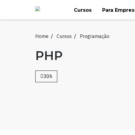
Skip
Cursos
Para Empres
to
content
Home
Cursos
Programação
PHP
30h