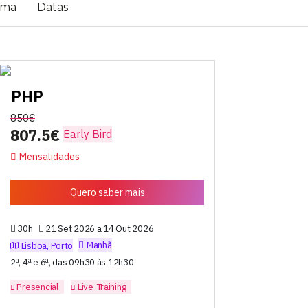
ama
Datas
PHP
850€
807.5€
Early Bird
Mensalidades
Quero saber mais
30h
21 Set 2026 a 14 Out 2026
Manhã
Lisboa, Porto
2ª, 4ª e 6ª, das 09h30 às 12h30
Presencial
Live-Training