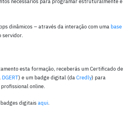
entos necessários para programar estruturalmente e
pps dinâmicos – através da interação com uma
base
 servidor.
tamento esta formação, receberás um Certificado de
a
DGERT
) e um badge digital (da
Credly
) para
profissional online.
 badges digitais
aqui
.