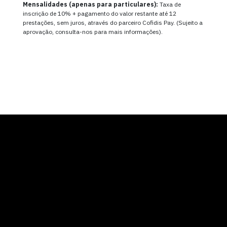
Mensalidades (apenas para particulares):
Taxa de
inscrição de 10% + pagamento do valor restante até 12
prestações, sem juros, através do parceiro Cofidis Pay. (Sujeito a
aprovação, consulta-nos para mais informações).