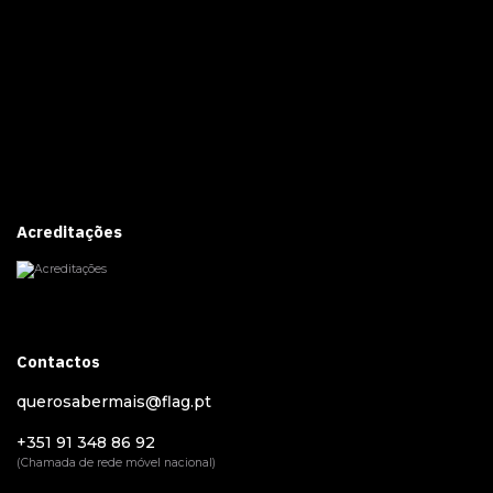
Acreditações
Contactos
querosabermais@flag.pt
+351 91 348 86 92
(Chamada de rede móvel nacional)