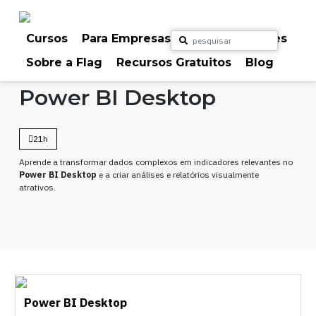
Skip
to
content
Cursos
Para Empresas
Para Particulares
Sobre a Flag
Recursos Gratuitos
Blog
Home
Cursos
Outros
Power BI Desktop
21h
Aprende a transformar dados complexos em indicadores relevantes no
Power BI Desktop
e a criar análises e relatórios visualmente
atrativos.
Power BI Desktop