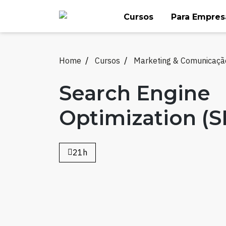
Skip
Cursos
Para Empres
to
content
Home
Cursos
Marketing & Comunicaçã
Search Engine
Optimization (S
21h