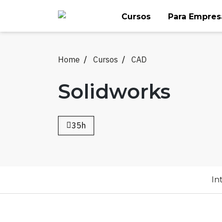
Skip
Cursos
Para Empres
to
content
Home
Cursos
CAD
Solidworks
35h
In