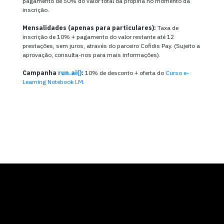
pagamento de 50% do valor total da propina no momento da
inscrição.
Mensalidades (apenas para particulares):
Taxa de
inscrição de 10% + pagamento do valor restante até 12
prestações, sem juros, através do parceiro Cofidis Pay. (Sujeito a
aprovação, consulta-nos para mais informações).
Campanha
run.ai()
:
10% de desconto + oferta do
Curso e-
Learning Notebook LM
.