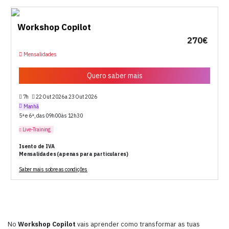
Workshop Copilot
270€
Mensalidades
Quero saber mais
7h
22 Out 2026 a 23 Out 2026
Manhã
5ª e 6ª, das 09h00 às 12h30
Live-Training
Isento de IVA
Mensalidades (apenas para particulares)
Saber mais sobre as condições
No
Workshop Copilot
vais aprender como transformar as tuas