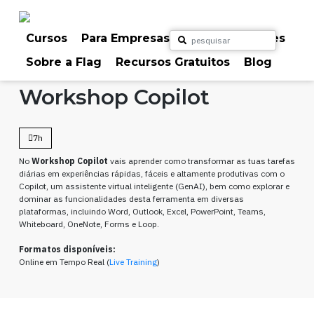
Skip
to
content
Cursos
Para Empresas
Para Particulares
Sobre a Flag
Recursos Gratuitos
Blog
Home
Cursos
Inteligência Artificial
Workshop Copilot
7h
No
Workshop Copilot
vais aprender como transformar as tuas tarefas
diárias em experiências rápidas, fáceis e altamente produtivas com o
Copilot, um assistente virtual inteligente (GenAI), bem como explorar e
dominar as funcionalidades desta ferramenta em diversas
plataformas, incluindo Word, Outlook, Excel, PowerPoint, Teams,
Whiteboard, OneNote, Forms e Loop.
Formatos disponíveis:
Online em Tempo Real (
Live Training
)