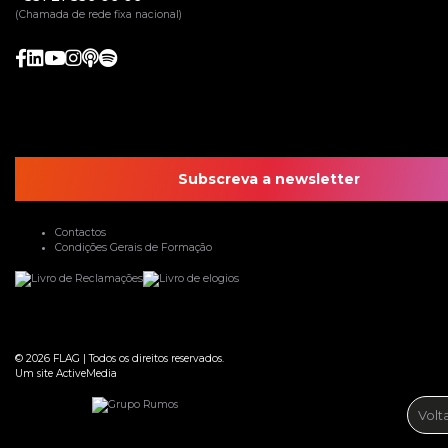
(Chamada de rede fixa nacional)
Subscreva a newsletter
Contactos
Condições Gerais de Formação
© 2026
FLAG
|
Todos os direitos reservados.
Um site
ActiveMedia
Volt