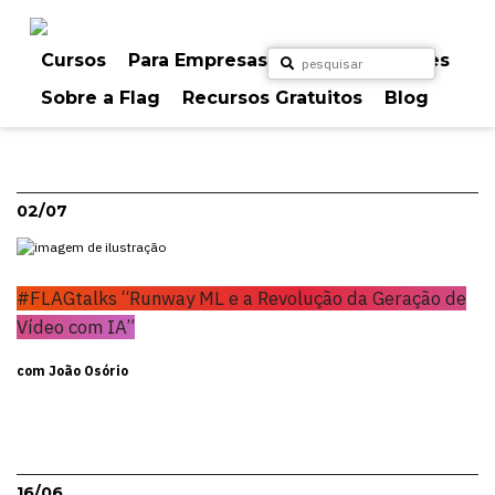
Skip
FLAGTALKS
to
content
Cursos
Para Empresas
Para Particulares
Realizadas
Sobre a Flag
Recursos Gratuitos
Blog
02/07
#FLAGtalks “Runway ML e a Revolução da Geração de
Vídeo com IA”
com João Osório
16/06