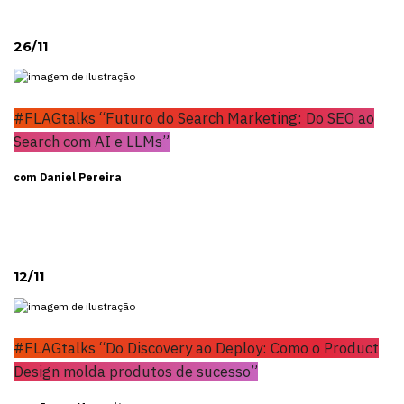
26/11
#FLAGtalks “Futuro do Search Marketing: Do SEO ao
Search com AI e LLMs”
com Daniel Pereira
12/11
#FLAGtalks “Do Discovery ao Deploy: Como o Product
Design molda produtos de sucesso”