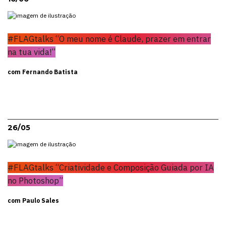
#FLAGtalks “O meu nome é Claude, prazer em entrar
na tua vida!”
com Fernando Batista
26/05
#FLAGtalks “Criatividade e Composição Guiada por IA
no Photoshop”
com Paulo Sales