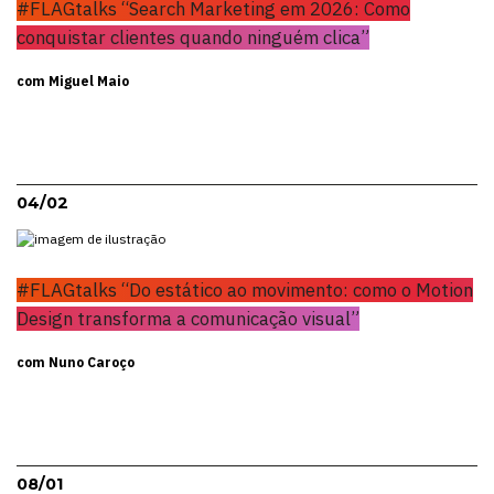
#FLAGtalks “Search Marketing em 2026: Como
conquistar clientes quando ninguém clica”
com Miguel Maio
04/02
#FLAGtalks “Do estático ao movimento: como o Motion
Design transforma a comunicação visual”
com Nuno Caroço
08/01