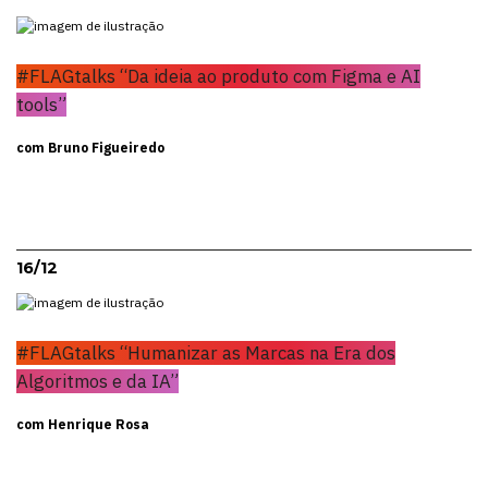
#FLAGtalks “Da ideia ao produto com Figma e AI
tools”
com Bruno Figueiredo
16/12
#FLAGtalks “Humanizar as Marcas na Era dos
Algoritmos e da IA”
com Henrique Rosa