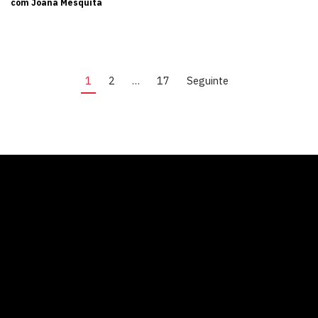
com Joana Mesquita
1
2
…
17
Seguinte