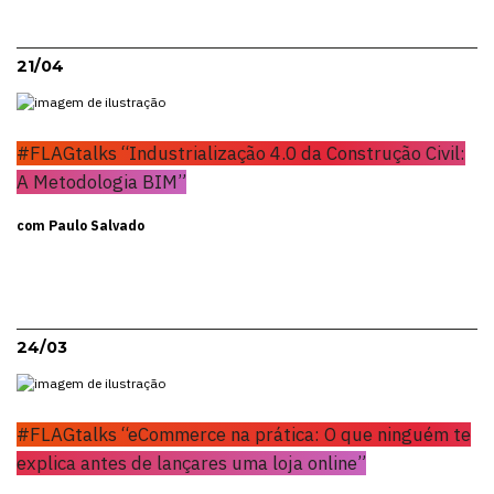
21/04
#FLAGtalks “Industrialização 4.0 da Construção Civil:
A Metodologia BIM”
com Paulo Salvado
24/03
#FLAGtalks “eCommerce na prática: O que ninguém te
explica antes de lançares uma loja online”