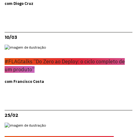
com Diogo Cruz
10/03
#FLAGtalks “Do Zero ao Deploy: o ciclo completo de
um produto”
com Francisco Costa
25/02