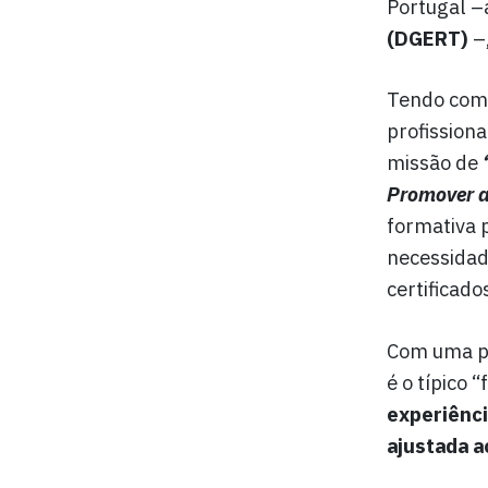
Portugal 
(DGERT)
–
Tendo como
profissiona
missão de
Promover a
formativa p
necessidad
certificad
Com uma po
é o típico
experiênci
ajustada a