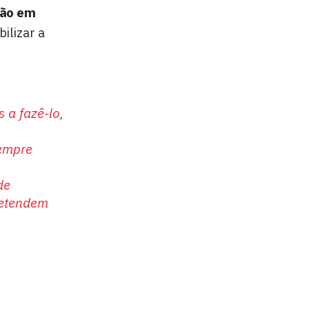
ção em
ilizar a
 a fazê-lo,
sempre
de
retendem