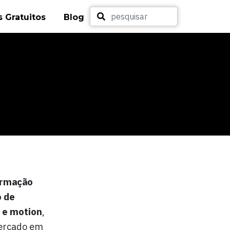
 Gratuitos
Blog
rmação
o de
b e motion
,
mercado em