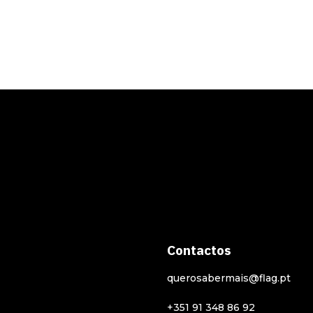
Contactos
querosabermais@flag.pt
+351 91 348 86 92