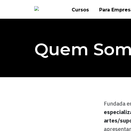
Skip
Cursos
Para Empres
to
content
Quem Som
Fundada em
especializ
artes/supo
apresentan