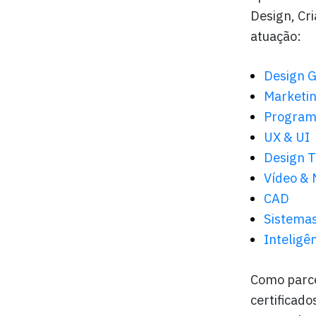
Design, Cr
atuação:
Design G
Marketin
Program
UX & UI
Design T
Vídeo & 
CAD
Sistema
Inteligên
Como parce
certificad