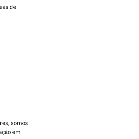
eas de
ares, somos
mação em