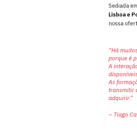
Sediada em
Lisboa e P
nossa ofer
“Há muito
porque é p
A interaçã
disponíveis
As formaçõ
transmiti
adquirir.”
–
Tiago Ca