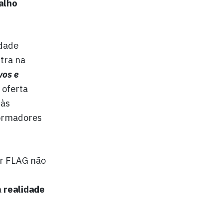
alho
idade
tra na
vos e
 oferta
 às
formadores
or FLAG não
a
realidade