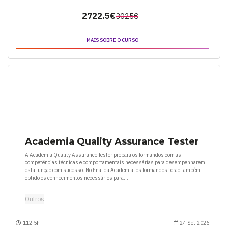
2722.5€
3025€
MAIS SOBRE O CURSO
Academia Quality Assurance Tester
A Academia Quality Assurance Tester prepara os formandos com as
competências técnicas e comportamentais necessárias para desempenharem
esta função com sucesso. No final da Academia, os formandos terão também
obtido os conhecimentos necessários para...
Outros
112.5h
24 Set 2026