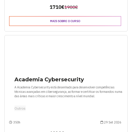
1710€
1900€
MAIS SOBRE O CURSO
Academia Cybersecurity
A Academia Cybersecurity está desenhado para desenvolver competências
técnicas avançadas em cibersegurança, ao formar e certificar os formandos numa
das áreas mais críticas e maior crescimento a nível mundial.
Outros
350h
29 Set 2026