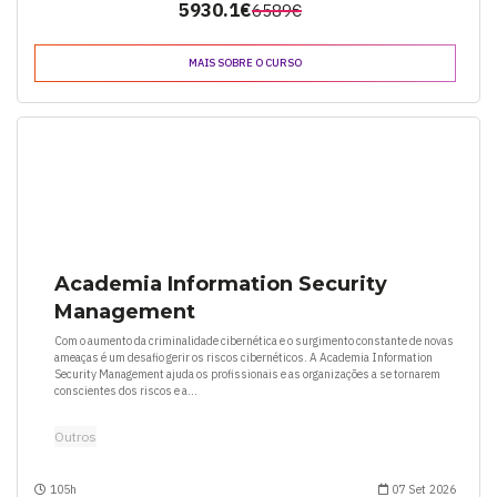
5930.1€
6589€
MAIS SOBRE O CURSO
Academia Information Security
Management
Com o aumento da criminalidade cibernética e o surgimento constante de novas
ameaças é um desafio gerir os riscos cibernéticos. A Academia Information
Security Management ajuda os profissionais e as organizações a se tornarem
conscientes dos riscos e a...
Outros
105h
07 Set 2026