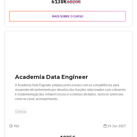
6138€
6820€
MAIS SOBRE O CURSO
Academia Data Engineer
A Academia Data Engineer prepara profissionais com as competências para
responder eficientemente aos desafios das funções relacionadas com o desenho
e implementação das infraestruturas e sistemas de dados, tanto on-premises
como na cloud, acompanhando...
Outros
91h
29 Jun 2027