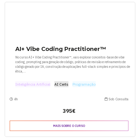
AI+ Vibe Coding Practitioner™
No curso AI+ Vibe Coding Practitioner™, vais explorar conceitos-base de vibe
coding, prompting para geração de código, práticas de revisão e refinamento de
código gerado por IA, construção de aplicações full-stack simples e princípios de
ética,...
Inteligência Artificial
AI Certs
Programação
4h
Sob Consulta
395€
MAIS SOBRE O CURSO