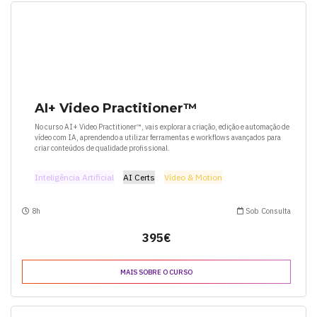
AI+ Video Practitioner™
No curso AI+ Video Practitioner™, vais explorar a criação, edição e automação de
vídeo com IA, aprendendo a utilizar ferramentas e workflows avançados para
criar conteúdos de qualidade profissional.
Inteligência Artificial
AI Certs
Vídeo & Motion
8h
Sob Consulta
395€
MAIS SOBRE O CURSO