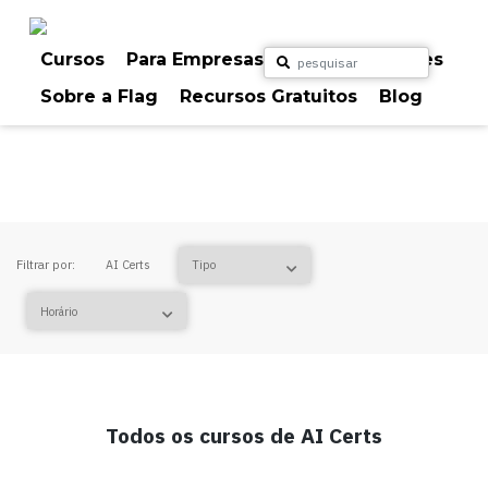
Skip
to
content
Cursos
Para Empresas
Para Particulares
Sobre a Flag
Recursos Gratuitos
Blog
AI Certs
Filtrar por:
AI Certs
Todos os cursos de AI Certs