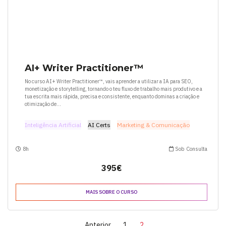
AI+ Writer Practitioner™
No curso AI+ Writer Practitioner™, vais aprender a utilizar a IA para SEO,
monetização e storytelling, tornando o teu fluxo de trabalho mais produtivo e a
tua escrita mais rápida, precisa e consistente, enquanto dominas a criação e
otimização de...
Inteligência Artificial
AI Certs
Marketing & Comunicação
8h
Sob Consulta
395€
MAIS SOBRE O CURSO
Anterior
1
2