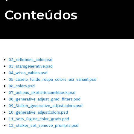
Conteúdos
02_refletions_color.psd
03_starsgenerative.psd
04_wires_cables.psd
05_cabelo_fundo_roupa_colors_acr_variant.psd
06_colors.psd
07_actions_sketchtocomikbook.psd
08_generative_adjust_grad_filters.psd
09_Stalker_generative_adjustcolors.psd
10_generative_adjustcolors.psd
11_sets_Figure_color_grads.psd
12_stalker_set_remove_prompts.psd