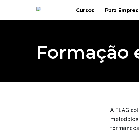
Skip
Cursos
Para Empres
to
content
Formação 
A FLAG col
metodologi
formandos