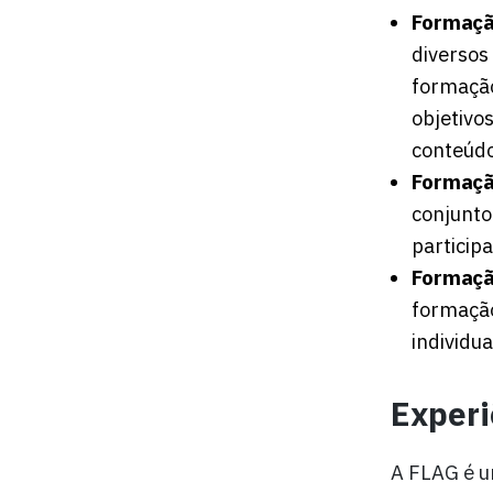
Formaçã
diversos
formação
objetivo
conteúdo
Formaçã
conjunto
particip
Formaçã
formação
individu
Experi
A FLAG é 