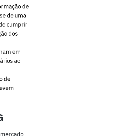
formação de
-se de uma
 de cumprir
ção dos
alham em
ários ao
o de
crevem
G
 mercado