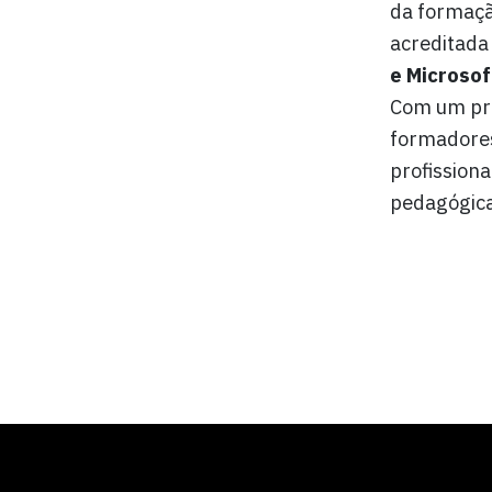
da formaçã
acreditada
e
Microsof
Com um pro
formadores
profissiona
pedagógica