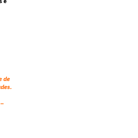
s e
e de
ades.
 –