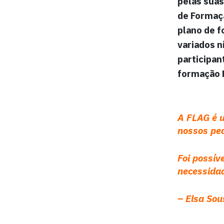
pelas suas
de
Formaç
plano de 
variados n
participan
formação F
A FLAG é 
nossos ped
Foi possív
necessida
–
Elsa Sou