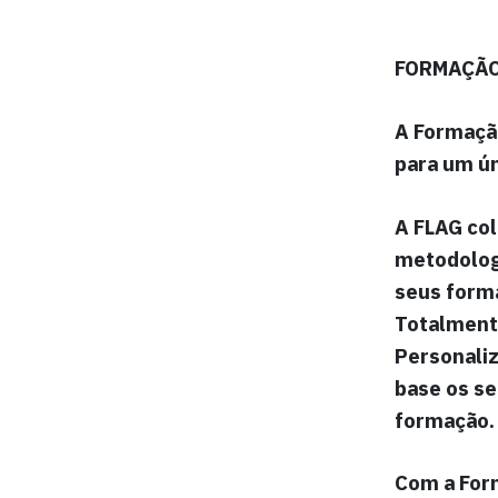
FORMAÇÃO
A
Formaçã
para
um ún
A FLAG col
metodologi
seus form
Totalment
Personali
base os se
formação.
Com a
For