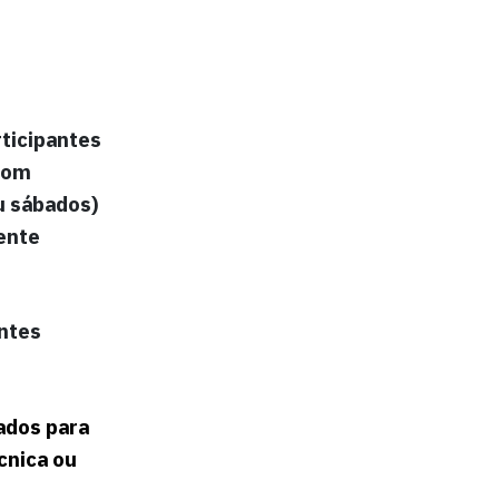
rticipantes
com
u sábados)
ente
ntes
ados para
cnica ou