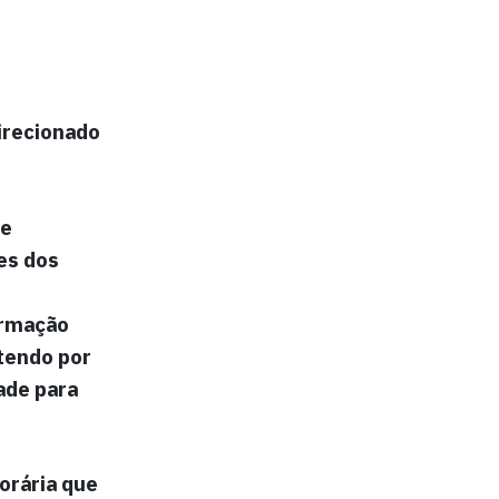
irecionado
de
es dos
ormação
tendo por
ade para
orária que