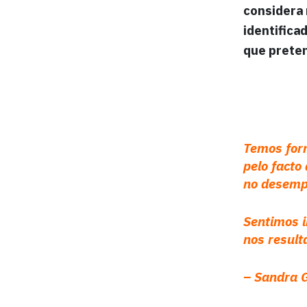
considera
identifica
que preten
Temos for
pelo facto
no desemp
Sentimos 
nos result
–
Sandra G