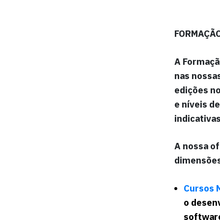
FORMAÇÃO
A
Formaçã
nas nossa
edições no
e níveis 
indicativa
A nossa
of
dimensões
Cursos 
o desen
softwar