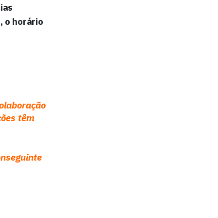
ias
 o horário
olaboração
ções têm
onseguinte