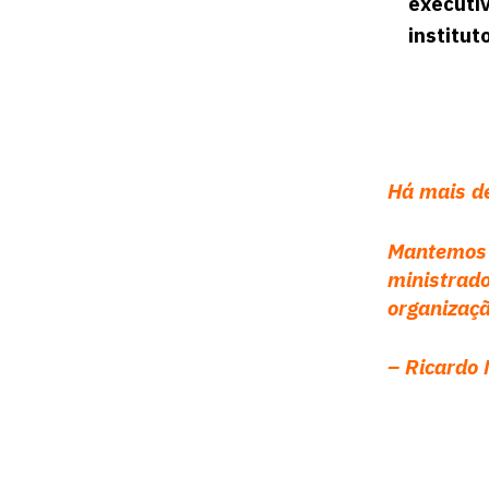
executiv
institut
Há mais d
Mantemos a
ministrad
organizaç
–
Ricardo 