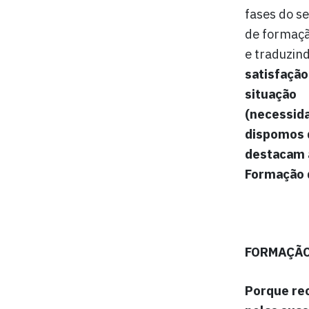
fases do se
de formaçã
e traduzind
satisfação
situação
(necessida
dispomos d
destacam 
Formação 
FORMAÇÃO
Porque re