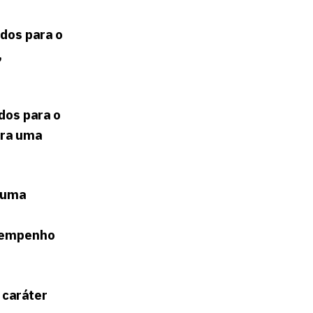
dos para o
,
dos para o
ara uma
 uma
esempenho
 caráter