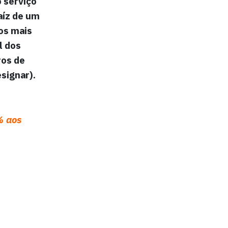
 serviço
aíz de um
os mais
l dos
ros de
signar).
% aos