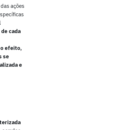
 das ações
specíficas
l
 de cada
o efeito,
s se
alizada
e
terizada