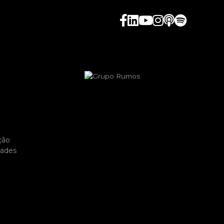
ção
dades