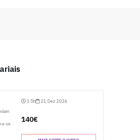
riais
3.5h
21 Dez 2026
endam
140€
tra-se