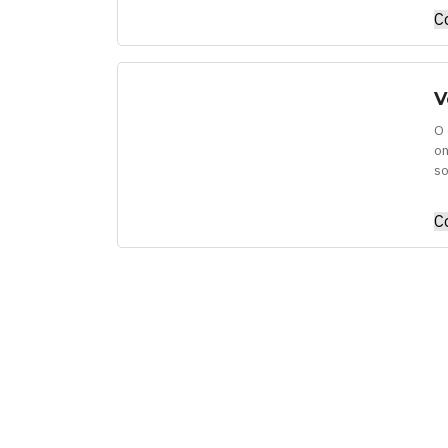
C
V
O 
on
so
C