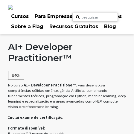
Skip
to
content
Cursos
Para Empresas
Para Particulares
Sobre a Flag
Recursos Gratuitos
Blog
Home
Cursos
Inteligência Artificial
AI Certs
Programação
AI+ Developer
Practitioner™
40h
No curso
AI+ Developer Practitioner™
, vais desenvolver
competências sólidas em Inteligência Artificial, combinando
fundamentos teóricos, programação em Python, machine learning, deep
learning e especialização em áreas avançadas como NLP, computer
vision e reinforcement learning.
Inclui exame de certificação.
Formato disponível:
E-learning (12 meses de validade)