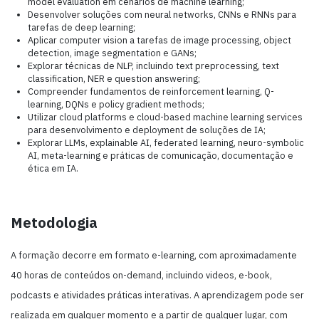
model evaluation em cenários de machine learning;
Desenvolver soluções com neural networks, CNNs e RNNs para
tarefas de deep learning;
Aplicar computer vision a tarefas de image processing, object
detection, image segmentation e GANs;
Explorar técnicas de NLP, incluindo text preprocessing, text
classification, NER e question answering;
Compreender fundamentos de reinforcement learning, Q-
learning, DQNs e policy gradient methods;
Utilizar cloud platforms e cloud-based machine learning services
para desenvolvimento e deployment de soluções de IA;
Explorar LLMs, explainable AI, federated learning, neuro-symbolic
AI, meta-learning e práticas de comunicação, documentação e
ética em IA.
Metodologia
A formação decorre em formato e-learning, com aproximadamente
40 horas de conteúdos on-demand, incluindo videos, e-book,
podcasts e atividades práticas interativas. A aprendizagem pode ser
realizada em qualquer momento e a partir de qualquer lugar, com