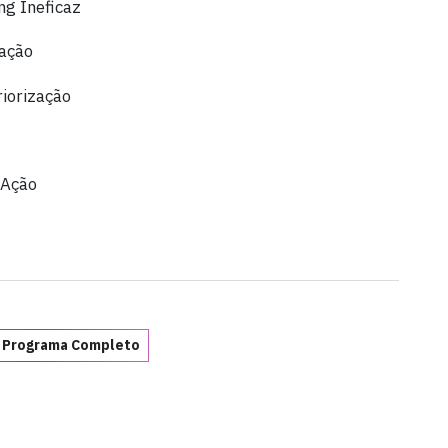
ng Ineficaz
nação
iorização
 Ação
 Programa Completo