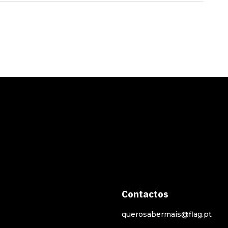
Contactos
querosabermais@flag.pt