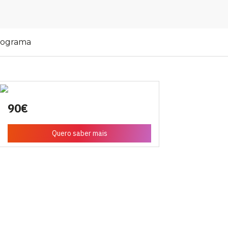
rograma
90€
Quero saber mais