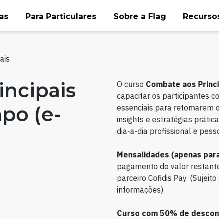
as
Para Particulares
Sobre a Flag
Recursos
ais
incipais
O curso
Combate aos Princi
capacitar os participantes 
po (e-
essenciais para retomarem o
insights e estratégias práti
dia-a-dia profissional e pess
Mensalidades (apenas para
pagamento do valor restante
parceiro Cofidis Pay. (Sujei
informações).
Curso com 50% de descont