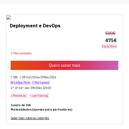
Deployment e DevOps
500€
475€
Early Bird
Mensalidades
Quero saber mais
18h
28 Out 2026 a 09 Nov 2026
Lisboa, Porto
Pós-Laboral
2ª, 4ª e 6ª, das 19h00 às 22h00
Presencial
Live-Training
Isento de IVA
Mensalidades (apenas para particulares)
Saber mais sobre as condições