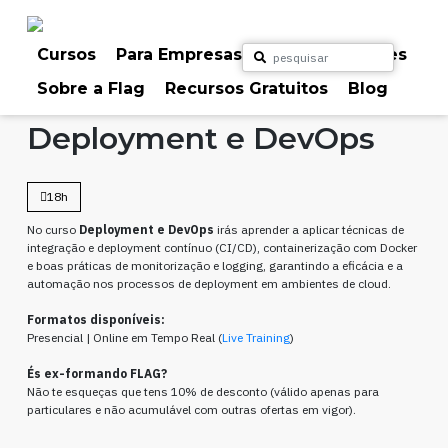
Skip
to
content
Cursos
Para Empresas
Para Particulares
Sobre a Flag
Recursos Gratuitos
Blog
Home
Cursos
Programação
Deployment e DevOps
18h
No curso
Deployment e DevOps
irás aprender a aplicar técnicas de
integração e deployment contínuo (CI/CD), containerização com Docker
e boas práticas de monitorização e logging, garantindo a eficácia e a
automação nos processos de deployment em ambientes de cloud.
Formatos disponíveis:
Presencial | Online em Tempo Real (
Live Training
)
És ex-formando FLAG?
Não te esqueças que tens 10% de desconto (válido apenas para
particulares e não acumulável com outras ofertas em vigor).