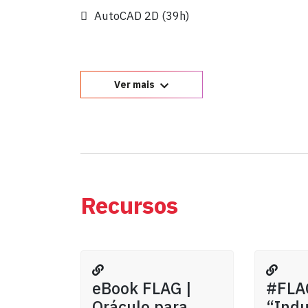
AutoCAD 2D (39h)
Ver mais
Recursos
eBook FLAG |
#FLA
Oráculo para
“Indu