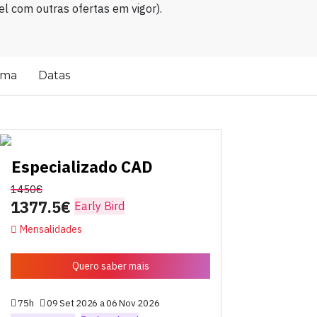
l com outras ofertas em vigor).
ama
Datas
Especializado CAD
1450€
1377.5€
Early Bird
Mensalidades
Quero saber mais
75h
09 Set 2026 a 06 Nov 2026