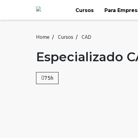
Skip
Cursos
Para Empres
to
content
Home
Cursos
CAD
Especializado 
75h