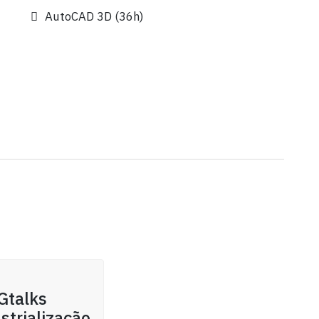
AutoCAD 3D (36h)
Gtalks
strialização