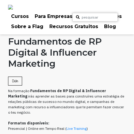
Skip
to
content
Cursos
Para Empresas
Para Particulares
Sobre a Flag
Recursos Gratuitos
Blog
Home
Cursos
Marketing & Comunicação
Fundamentos de RP
Digital & Influencer
Marketing
6h
Na formação
Fundamentos de RP Digital & Influencer
Marketing
irás aprender as bases para construíres uma estratégia de
relações públicas de sucesso no mundo digital, e campanhas de
marketing com recurso a influenciadores que te permitam fazer crescer
o teu negócio.
Formatos disponíveis:
Presencial | Online em Tempo Real (
Live Training
)