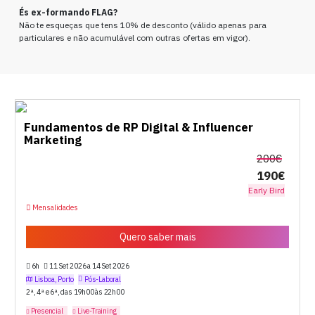
És ex-formando FLAG?
Não te esqueças que tens 10% de desconto (válido apenas para
particulares e não acumulável com outras ofertas em vigor).
Fundamentos de RP Digital & Influencer
Marketing
200€
190€
Early Bird
Mensalidades
Quero saber mais
6h
11 Set 2026 a 14 Set 2026
Lisboa, Porto
Pós-Laboral
2ª, 4ª e 6ª, das 19h00 às 22h00
Presencial
Live-Training