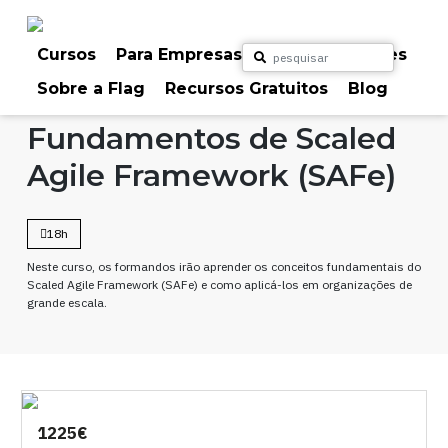
Skip
to
content
Cursos
Para Empresas
Para Particulares
Sobre a Flag
Recursos Gratuitos
Blog
Home
Cursos
Gestão de Projetos
Fundamentos de Scaled
Agile Framework (SAFe)
18h
Neste curso, os formandos irão aprender os conceitos fundamentais do
Scaled Agile Framework (SAFe) e como aplicá-los em organizações de
grande escala.
1225€