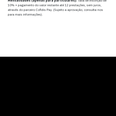
Mensalidades (apenas para particulares):
Taxa de inscrição de
10% + pagamento do valor restante até 12 prestações, sem juros,
através do parceiro Cofidis Pay. (Sujeito a aprovação, consulta-nos
para mais informações).