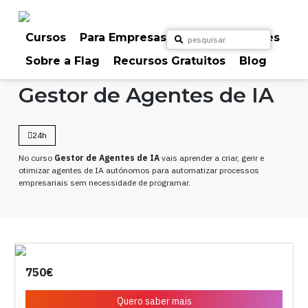
Skip
to
content
Cursos
Para Empresas
Para Particulares
Sobre a Flag
Recursos Gratuitos
Blog
Home
Cursos
Inteligência Artificial
Gestor de Agentes de IA
24h
No curso
Gestor de Agentes de IA
vais aprender a criar, gerir e
otimizar agentes de IA autónomos para automatizar processos
empresariais sem necessidade de programar.
750€
Quero saber mais