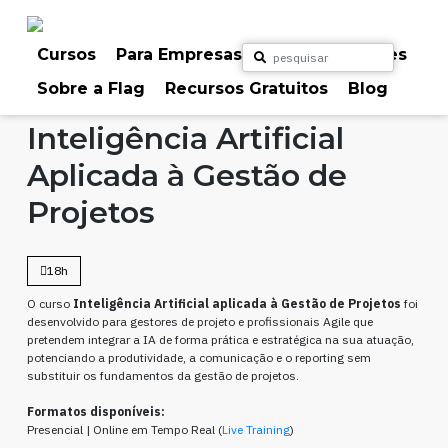
Skip
to
content
Cursos
Para Empresas
Para Particulares
Sobre a Flag
Recursos Gratuitos
Blog
Home
Cursos
Inteligência Artificial
Gestão de Projetos
Inteligência Artificial
Aplicada à Gestão de
Projetos
18h
O curso
Inteligência Artificial aplicada à Gestão de Projetos
foi
desenvolvido para gestores de projeto e profissionais Agile que
pretendem integrar a IA de forma prática e estratégica na sua atuação,
potenciando a produtividade, a comunicação e o reporting sem
substituir os fundamentos da gestão de projetos.
Formatos disponíveis:
Presencial | Online em Tempo Real (
Live Training
)