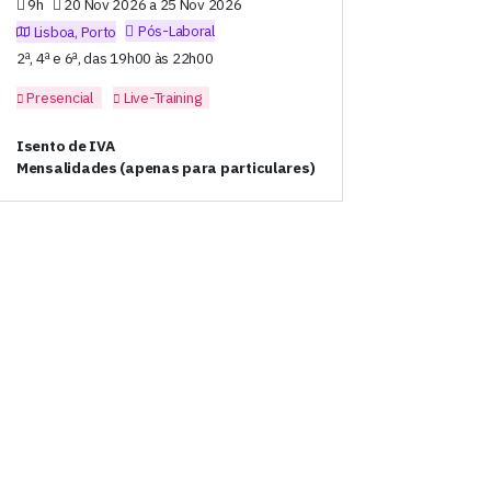
9h
20 Nov 2026 a 25 Nov 2026
Pós-Laboral
Lisboa, Porto
2ª, 4ª e 6ª, das 19h00 às 22h00
Presencial
Live-Training
Isento de IVA
Mensalidades (apenas para particulares)