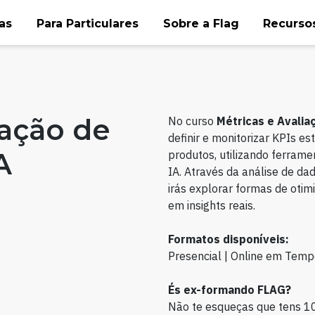
as
Para Particulares
Sobre a Flag
Recursos
iação de
No curso
Métricas e Avalia
definir e monitorizar KPIs es
A
produtos, utilizando ferrame
IA. Através da análise de da
irás explorar formas de oti
em insights reais.
Formatos disponíveis:
Presencial | Online em Temp
És ex-formando FLAG?
Não te esqueças que tens 1