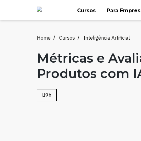
Skip
Cursos
Para Empres
to
content
Home
Cursos
Inteligência Artificial
Métricas e Aval
Produtos com I
9h