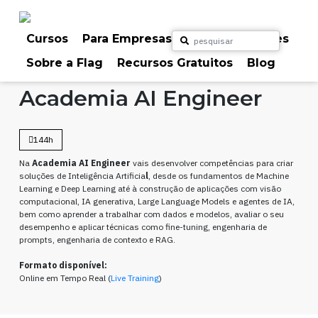
Skip
to
content
Cursos
Para Empresas
Para Particulares
Sobre a Flag
Recursos Gratuitos
Blog
Home
Cursos
Programação
Academia AI Engineer
144h
Na
Academia
AI Engineer
vais desenvolver competências para criar
soluções de Inteligência Artificia
l
, desde os fundamentos de Machine
Learning e Deep Learning até à construção de aplicações com visão
computacional, IA generativa, Large Language Models e agentes de IA,
bem como aprender a trabalhar com dados e modelos, avaliar o seu
desempenho e aplicar técnicas como fine-tuning, engenharia de
prompts, engenharia de contexto e RAG.
Formato disponível:
Online em Tempo Real (
Live Training
)