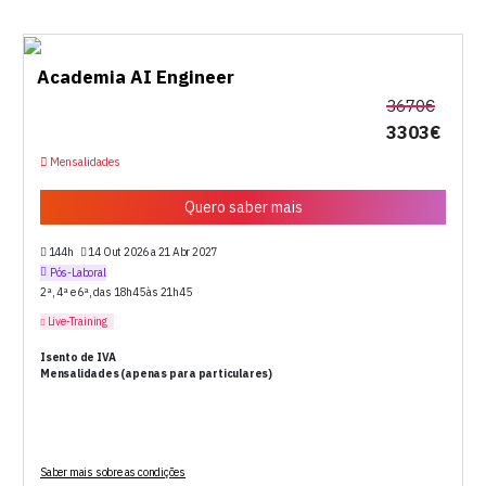
Academia AI Engineer
3670€
3303€
Mensalidades
Quero saber mais
144h
14 Out 2026 a 21 Abr 2027
Pós-Laboral
2ª, 4ª e 6ª, das 18h45 às 21h45
Live-Training
Isento de IVA
Mensalidades (apenas para particulares)
Saber mais sobre as condições