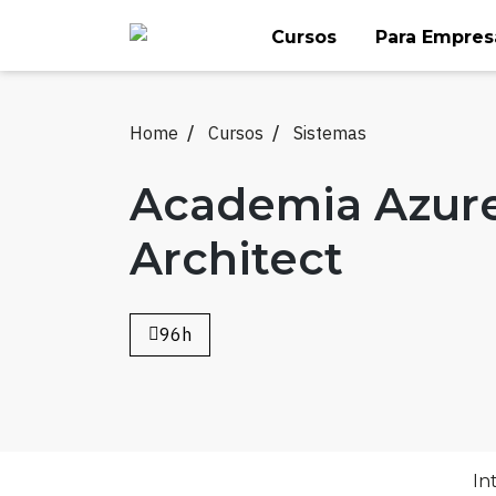
Skip
Cursos
Para Empres
to
content
Home
Cursos
Sistemas
Academia Azur
Architect
96h
In