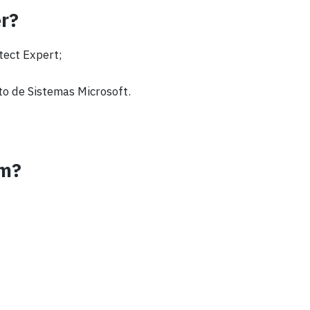
er?
itect Expert;
to de Sistemas Microsoft.
am?