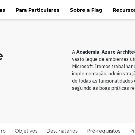
as
Para Particulares
Sobre a Flag
Recursos
e
A
Academia
Azure Archite
vasto leque de ambientes uti
Microsoft. Iremos trabalhar
implementação, administraçã
de todas as funcionalidades
seguindo as boas práticas 
tro
Objetivos
Destinatários
Pré-requisitos
P