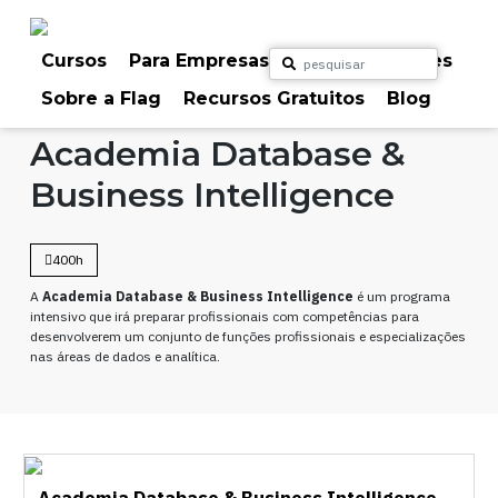
Skip
to
content
Cursos
Para Empresas
Para Particulares
Sobre a Flag
Recursos Gratuitos
Blog
Home
Cursos
Outros
Academia Database &
Business Intelligence
400h
A
Academia Database & Business Intelligence
é um programa
intensivo que irá preparar profissionais com competências para
desenvolverem um conjunto de funções profissionais e especializações
nas áreas de dados e analítica.