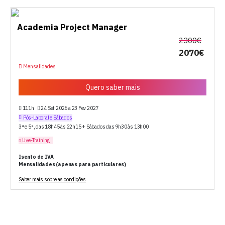
Academia Project Manager
2300€
2070€
Mensalidades
Quero saber mais
111h
24 Set 2026 a 23 Fev 2027
Pós-Laboral e Sábados
3ª e 5ª, das 18h45 às 22h15 + Sábados das 9h30 às 13h00
Live-Training
Isento de IVA
Mensalidades (apenas para particulares)
Saber mais sobre as condições