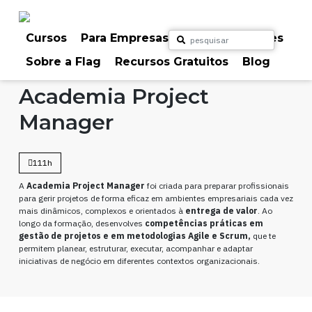
Skip
to
content
Cursos
Para Empresas
Para Particulares
Sobre a Flag
Recursos Gratuitos
Blog
Home
Cursos
Gestão de Projetos
Academia Project
Manager
111h
A
Academia Project Manager
foi criada para preparar profissionais
para gerir projetos de forma eficaz em ambientes empresariais cada vez
mais dinâmicos, complexos e orientados à
entrega de valor
. Ao
longo da formação, desenvolves
competências práticas em
gestão de projetos e em metodologias Agile e Scrum,
que te
permitem planear, estruturar, executar, acompanhar e adaptar
iniciativas de negócio em diferentes contextos organizacionais.