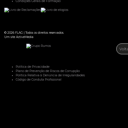
Condições Gerais de Formação
© 2026
FLAG
|
Todos os direitos reservados.
Um site
ActiveMedia
Volt
Política de Privacidade
Plano de Prevenção de Riscos de Corrupção
Política Relativa à Denúncia de Irregularidades
Código de Conduta Profissional