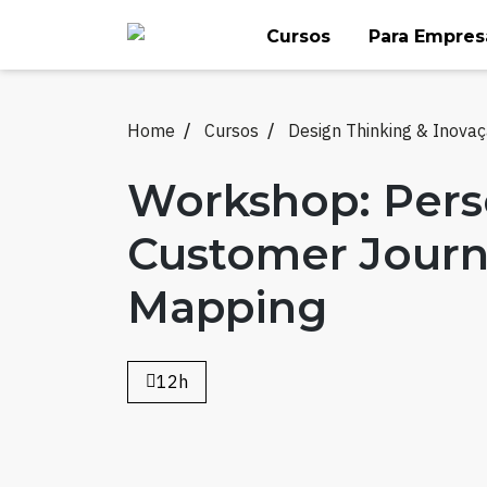
Skip
Cursos
Para Empres
to
content
Home
Cursos
Design Thinking & Inova
Workshop: Pers
Customer Jour
Mapping
12h