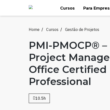
Skip
Cursos
Para Empres
to
content
Home
Cursos
Gestão de Projetos
PMI-PMOCP® –
Project Manag
Office Certified
Professional
10.5h