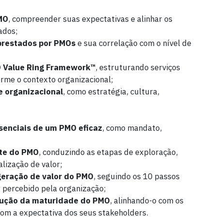
PMO
, compreender suas expectativas e alinhar os
ados;
prestados por PMOs
e sua correlação com o nível de
MO Value Ring Framework™
, estruturando serviços
orme o contexto organizacional;
e organizacional
, como estratégia, cultura,
ssenciais de um PMO eficaz
, como mandato,
nte do PMO
, conduzindo as etapas de exploração,
lização de valor;
geração de valor do PMO
, seguindo os 10 passos
r percebido pela organização;
olução da maturidade do PMO
, alinhando-o com os
com a expectativa dos seus stakeholders.