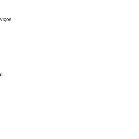
viços
al