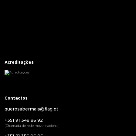
Acreditações
Contactos
querosabermais@flag.pt
+351 91 348 86 92
(Chamada de rede móvel nacional)
+351 21 356 06 06