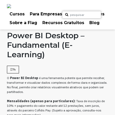
Skip
to
content
Cursos
Para Empresas
Para Particulares
Sobre a Flag
Recursos Gratuitos
Blog
Home
Cursos
Outros
Power BI Desktop –
Fundamental (E-
Learning)
7h
O
Power BI Desktop
é uma ferramenta potente que permite recolher,
transformar e visualizar dados complexos de forma clara e organizada.
No final, permite criar relatórios visualmente atrativos que podem ser
partilhados.
Mensalidades (apenas para particulares):
Taxa de inscrição de
10% + pagamento do valor restante até 12 prestações, sem juros,
através do parceiro Cofidis Pay. (Sujeito a aprovação, consulta-nos
para mais informações).