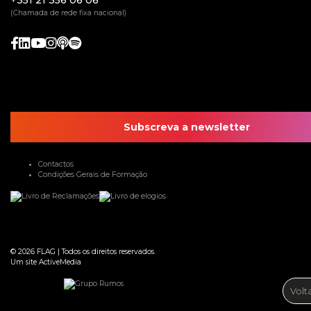
(Chamada de rede fixa nacional)
Subscreva a newsletter
Contactos
Condições Gerais de Formação
© 2026
FLAG
|
Todos os direitos reservados.
Um site
ActiveMedia
Volt