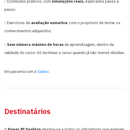
:: Conteúdos práticos, com
simulações reais,
explicados passo a
passo;
:: Exercícios de
avaliação sumativa
, com o propósito de testar os
conhecimentos adquiridos;
::
Sem número máximo de horas
de aprendizagem, dentro da
validade do curso: Só terminas o curso quando já não tiveres dúvidas.
Em parceria com a
Galileu
.
Destinatários
O
Power BI Desktop
destina-se a todos os utilizadores que estejam