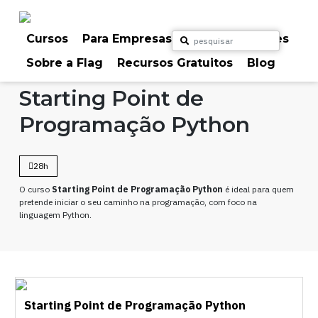
Skip
to
content
Cursos
Para Empresas
Para Particulares
Sobre a Flag
Recursos Gratuitos
Blog
Home
Cursos
Programação
Starting Point de
Programação Python
28h
O curso
Starting Point de Programação Python
é ideal para quem
pretende iniciar o seu caminho na programação, com foco na
linguagem Python.
Starting Point de Programação Python