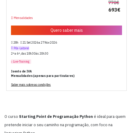
770€
693€
Mensalidades
Quero saber mais
28h
21 Set 2026 a 27 Nov 2026
Pós-Laboral
2ª a 6ª, das 18h30 às 20h30
Live-Training
Isento de IVA
Mensalidades (apenas para particulares)
Saber mais sobre as condições
O curso
Starting Point de Programação Python
é ideal para quem
pretende iniciar o seu caminho na programação, com foco na