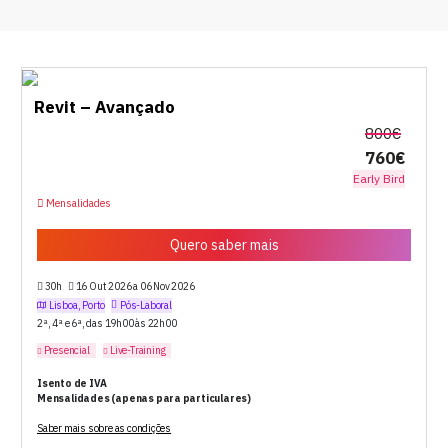
Revit – Avançado
800€
760€
Early Bird
Mensalidades
Quero saber mais
30h
16 Out 2026 a 06 Nov 2026
Lisboa, Porto
Pós-Laboral
2ª, 4ª e 6ª, das 19h00 às 22h00
Presencial
Live-Training
Isento de IVA
Mensalidades (apenas para particulares)
Saber mais sobre as condições