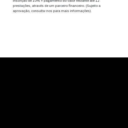
inscrição de 10% + pagamento do valor restante até 12
prestações, através de um parceiro financeiro. (Sujeito a
aprovação, consulta-nos para mais informações).