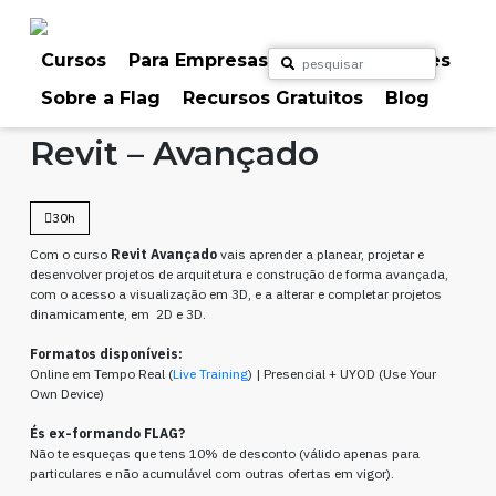
Skip
to
content
Cursos
Para Empresas
Para Particulares
Sobre a Flag
Recursos Gratuitos
Blog
Home
Cursos
CAD
Revit – Avançado
30h
Com o curso
Revit Avançado
vais aprender a planear, projetar e
desenvolver projetos de arquitetura e construção de forma avançada,
com o acesso a visualização em 3D, e a alterar e completar projetos
dinamicamente, em 2D e 3D.
Formatos disponíveis:
Online em Tempo Real (
Live Training
) | Presencial
+ UYOD (Use Your
Own Device)
És ex-formando FLAG?
Não te esqueças que tens 10% de desconto (válido apenas para
particulares e não acumulável com outras ofertas em vigor).