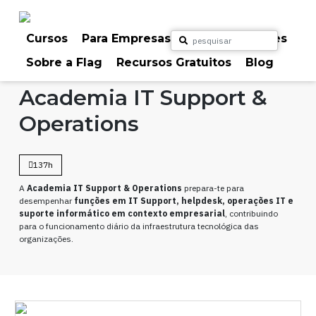
Skip
to
content
Cursos
Para Empresas
Para Particulares
Sobre a Flag
Recursos Gratuitos
Blog
Home
Cursos
Sistemas
Academia IT Support &
Operations
137h
A
Academia IT Support & Operations
prepara-te para
desempenhar
funções em IT Support, helpdesk, operações IT e
suporte informático em contexto empresarial
, contribuindo
para o funcionamento diário da infraestrutura tecnológica das
organizações.