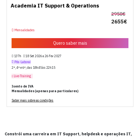
Academia IT Support & Operations
2950€
2655€
Mensalidades
Quero saber mais
137h
18 Set 2026 a 26 Fev 2027
Pós-Laboral
2ª, 4ª e 6ª, das 18h45 às 22h15
Live-Training
Isento de IVA
Mensalidades (apenas para particulares)
Saber mais sobre as condições
Constrói uma carreira em IT Support, helpdesk e operações IT,