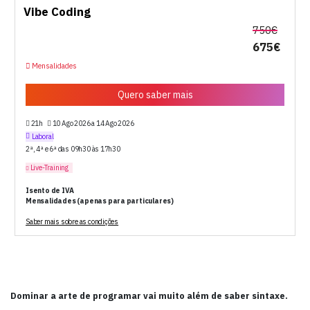
Vibe Coding
750€
675€
Mensalidades
Quero saber mais
21h
10 Ago 2026 a 14 Ago 2026
Laboral
2ª, 4ª e 6ª das 09h30 às 17h30
Live-Training
Isento de IVA
Mensalidades (apenas para particulares)
Saber mais sobre as condições
Dominar a arte de programar vai muito além de saber sintaxe.