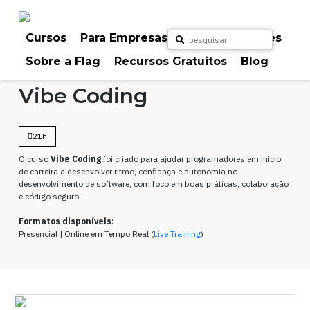
Skip
to
content
Cursos
Para Empresas
Para Particulares
Sobre a Flag
Recursos Gratuitos
Blog
Home
Cursos
Programação
Vibe Coding
21h
O curso
Vibe Coding
foi criado para ajudar programadores em início
de carreira a desenvolver ritmo, confiança e autonomia no
desenvolvimento de software, com foco em boas práticas, colaboração
e código seguro.
Formatos disponíveis:
Presencial | Online em Tempo Real (
Live Training
)